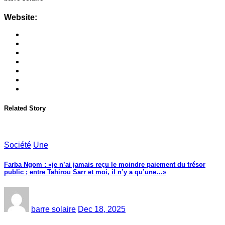
Website:
Related Story
Société
Une
Farba Ngom : «je n’ai jamais reçu le moindre paiement du trésor
public ; entre Tahirou Sarr et moi, il n’y a qu’une…»
barre solaire
Dec 18, 2025