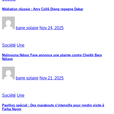
Médiation réussie : Amy Collé Dieng regagne Dakar
barre solaire
Nov 24, 2025
Société
Une
Maïmouna Ndour Faye annonce une plainte contre Cheikh Bara
Ndiaye
barre solaire
Nov 21, 2025
Société
Une
Pavillon spécial : Des marabouts s’intensifie pour rendre visite à
Farba Ngom