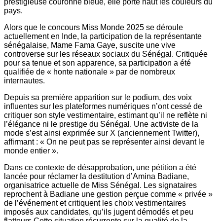
prestigieuse couronne bleue, elle porte haut les couleurs du
pays.
Alors que le concours Miss Monde 2025 se déroule
actuellement en Inde, la participation de la représentante
sénégalaise, Mame Fama Gaye, suscite une vive
controverse sur les réseaux sociaux du Sénégal. Critiquée
pour sa tenue et son apparence, sa participation a été
qualifiée de « honte nationale » par de nombreux
internautes.
Depuis sa première apparition sur le podium, des voix
influentes sur les plateformes numériques n’ont cessé de
critiquer son style vestimentaire, estimant qu’il ne reflète ni
l’élégance ni le prestige du Sénégal. Une activiste de la
mode s’est ainsi exprimée sur X (anciennement Twitter),
affirmant : « On ne peut pas se représenter ainsi devant le
monde entier ».
Dans ce contexte de désapprobation, une pétition a été
lancée pour réclamer la destitution d’Amina Badiane,
organisatrice actuelle de Miss Sénégal. Les signataires
reprochent à Badiane une gestion perçue comme « privée »
de l’événement et critiquent les choix vestimentaires
imposés aux candidates, qu’ils jugent démodés et peu
flatteurs.Cette situation récurrente sur la qualité de la