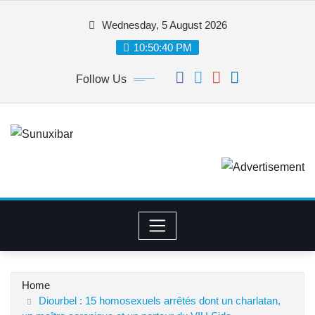
Skip
Wednesday, 5 August 2026
to
content
10:50:41 PM
Follow Us
Home
Diourbel : 15 homosexuels arrêtés dont un charlatan,