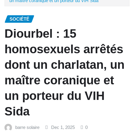
un maître coranique et un porteur du VIH Sida
SOCIÉTÉ
Diourbel : 15
homosexuels arrêtés
dont un charlatan, un
maître coranique et
un porteur du VIH
Sida
barre solaire
Dec 1, 2025
0