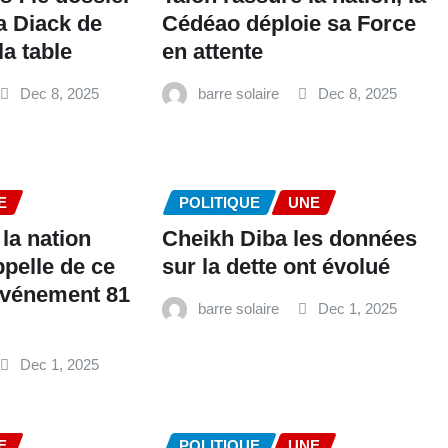
a Diack de
Cédéao déploie sa Force
a table
en attente
Dec 8, 2025
barre solaire
Dec 8, 2025
E
POLITIQUE
UNE
 la nation
Cheikh Diba les données
ppelle de ce
sur la dette ont évolué
événement 81
barre solaire
Dec 1, 2025
Dec 1, 2025
E
POLITIQUE
UNE