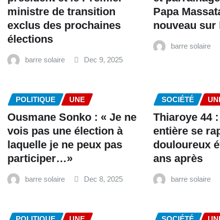
ministre de transition
Papa Massat
exclus des prochaines
nouveau sur l
élections
barre solaire
barre solaire
Dec 9, 2025
POLITIQUE
UNE
SOCIÉTÉ
UN
Ousmane Sonko : « Je ne
Thiaroye 44 :
vois pas une élection à
entière se ra
laquelle je ne peux pas
douloureux 
participer…»
ans après
barre solaire
Dec 8, 2025
barre solaire
POLITIQUE
UNE
SOCIÉTÉ
UN