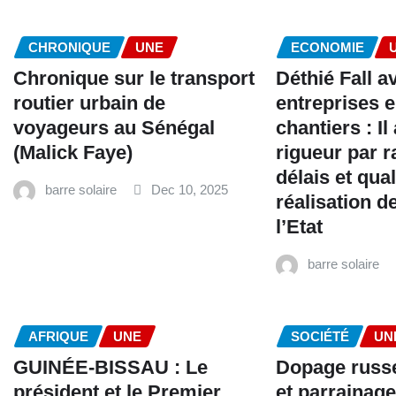
CHRONIQUE
UNE
ECONOMIE
Chronique sur le transport
Déthié Fall av
routier urbain de
entreprises 
voyageurs au Sénégal
chantiers : Il
(Malick Faye)
rigueur par r
délais et qua
barre solaire
Dec 10, 2025
réalisation d
l’Etat
barre solaire
AFRIQUE
UNE
SOCIÉTÉ
UN
GUINÉE-BISSAU : Le
Dopage russe
président et le Premier
et parrainage