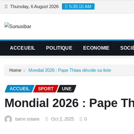
Skip
Thursday, 6 August 2026
5:35:11 AM
to
content
ACCEUEIL
POLITIQUE
ECONOMIE
SOCI
Home
Mondial 2026 : Pape Thiaw dévoile sa liste
ACCUEIL
SPORT
UNE
Mondial 2026 : Pape Th
barre solaire
Oct 2, 2025
0