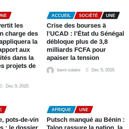
UNE
ACCUEIL
SOCIÉTÉ
UNE
ertit les
Crise des bourses à
en charge des
l’UCAD : l’État du Sénégal
 appliquera la
débloque plus de 3,8
apport aux
milliards FCFA pour
lités dans la
apaiser la tension
es projets de
barre solaire
Dec 9, 2025
Dec 9, 2025
E
AFRIQUE
UNE
, pots-de-vin
Putsch manqué au Bénin :
s : le dossier
Talon rassure la nation, la