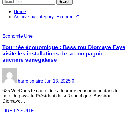
Search
Home
Archive by category "Economie"
Economie
Une
Tournée économique : Bassirou Diomaye Faye
visite les installations de la compagnie
sucriere senegalaise
barre solaire
Jun 13, 2025
0
625 VueDans le cadre de sa tournée économique dans le
nord du pays, le Président de la République, Bassirou
Diomaye…
LIRE LA SUITE