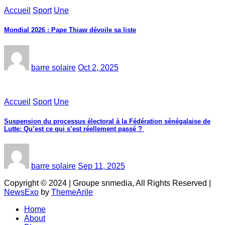
Accueil
Sport
Une
Mondial 2026 : Pape Thiaw dévoile sa liste
barre solaire
Oct 2, 2025
Accueil
Sport
Une
‎Suspension du processus électoral à la Fédération sénégalaise de
Lutte: Qu’est ce qui s’est réellement passé ? ‎‎
barre solaire
Sep 11, 2025
Copyright © 2024 | Groupe snmedia, All Rights Reserved
|
NewsExo
by
ThemeArile
Home
About