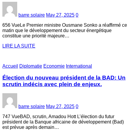
barre solaire
May 27, 2025
0
656 VueLe Premier ministre Ousmane Sonko a réaffirmé ce
matin que le développement du secteur énergétique
constitue une priorité majeure…
LIRE LA SUITE
Accueil
Diplomatie
Economie
International
Élection du nouveau président de la BAD: Un
scrutin indécis avec plein de enjeux.
barre solaire
May 27, 2025
0
747 VueBAD, scrutin, Amadou Hott L’élection du futur
président de la Banque africaine de développement (Bad)
est prévue après demain…