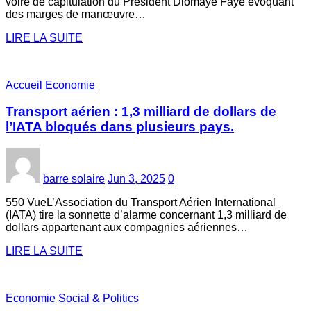
voire de capitulation du Président Diomaye Faye évoquant
des marges de manœuvre…
LIRE LA SUITE
Accueil
Economie
Transport aérien : 1,3 milliard de dollars de
l’IATA bloqués dans plusieurs pays.
barre solaire
Jun 3, 2025
0
550 VueL’Association du Transport Aérien International
(IATA) tire la sonnette d’alarme concernant 1,3 milliard de
dollars appartenant aux compagnies aériennes…
LIRE LA SUITE
Economie
Social & Politics