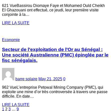
621 VueBassirou Diomaye Faye et Mohamed Ould Cheikh
El Ghazouani ont effectué, ce jeudi, leur première visite
conjointe à la…
LIRE LA SUITE
Economie
Secteur de l’exploitation de l’Or au Sénégal :
Une société Australienne (PMC) épinglée par le
fisc sénégalais.
barre solaire
May 21, 2025
0
962 VueL’entreprise Petowal Mining Company (PMC), qui
exploite une mine d’or très controversée à travers une passe
difficile. En date…
LIRE LA SUITE
Posts
1
2
3
…
9