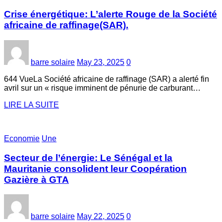
Crise énergétique: L’alerte Rouge de la Société
africaine de raffinage(SAR).
barre solaire
May 23, 2025
0
644 VueLa Société africaine de raffinage (SAR) a alerté fin
avril sur un « risque imminent de pénurie de carburant…
LIRE LA SUITE
Economie
Une
Secteur de l’énergie: Le Sénégal et la
Mauritanie consolident leur Coopération
Gazière à GTA
barre solaire
May 22, 2025
0