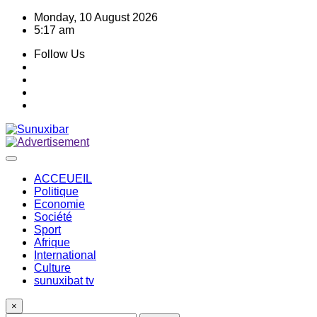
Skip
Monday, 10 August 2026
to
5:17 am
content
Follow Us
ACCEUEIL
Politique
Economie
Société
Sport
Afrique
International
Culture
sunuxibat tv
×