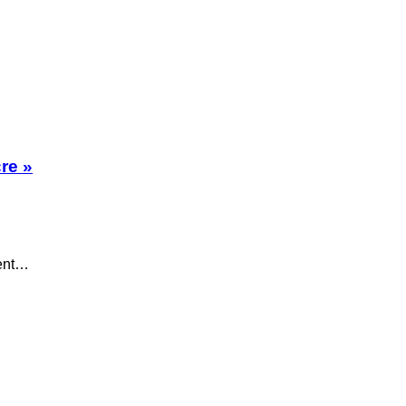
re »
dent…