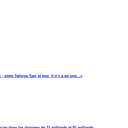
 ; entre Tahirou Sarr et moi, il n’y a qu’une…»
cier dans les dossiers de 31 milliards et 91 milliards