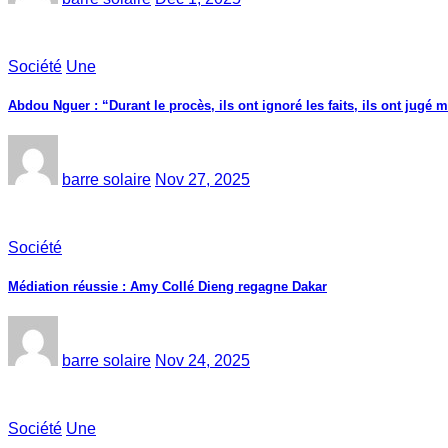
Société
Une
Abdou Nguer : “Durant le procès, ils ont ignoré les faits, ils ont jugé m
barre solaire
Nov 27, 2025
Société
Médiation réussie : Amy Collé Dieng regagne Dakar
barre solaire
Nov 24, 2025
Société
Une