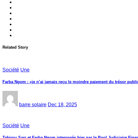
Related Story
Société
Une
Farba Ngom : «je n’ai jamais reçu le moindre paiement du trésor public
barre solaire
Dec 18, 2025
Société
Une
Tahirou Sarr et Farba Ngom interrogés hier par le Pool Judiciaire Finan