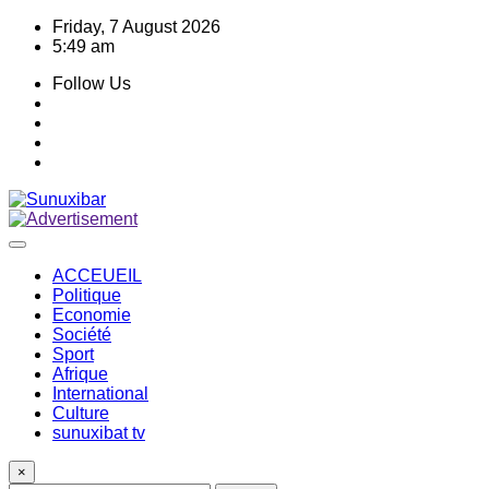
Skip
Friday, 7 August 2026
to
5:49 am
content
Follow Us
ACCEUEIL
Politique
Economie
Société
Sport
Afrique
International
Culture
sunuxibat tv
×