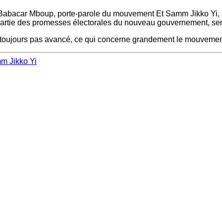
 Babacar Mboup, porte-parole du mouvement Et Samm Jikko Yi, s’es
t partie des promesses électorales du nouveau gouvernement, se
 n’a toujours pas avancé, ce qui concerne grandement le mouvem
m Jikko Yi