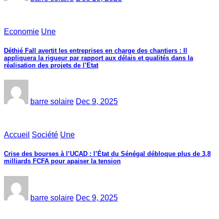
Economie
Une
Déthié Fall avertit les entreprises en charge des chantiers : Il
appliquera la rigueur par rapport aux délais et qualités dans la
réalisation des projets de l’Etat
barre solaire
Dec 9, 2025
Accueil
Société
Une
Crise des bourses à l’UCAD : l’État du Sénégal débloque plus de 3,8
milliards FCFA pour apaiser la tension
barre solaire
Dec 9, 2025