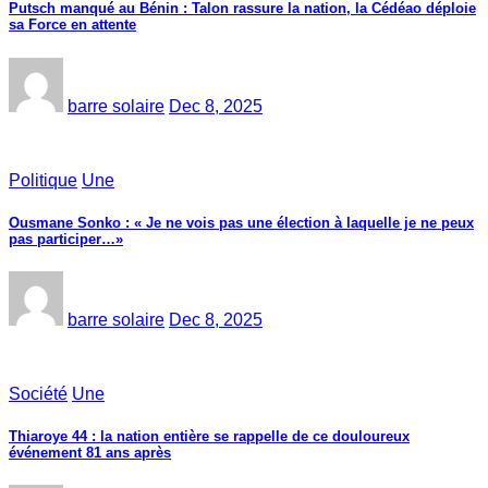
Putsch manqué au Bénin : Talon rassure la nation, la Cédéao déploie
sa Force en attente
barre solaire
Dec 8, 2025
Politique
Une
Ousmane Sonko : « Je ne vois pas une élection à laquelle je ne peux
pas participer…»
barre solaire
Dec 8, 2025
Société
Une
Thiaroye 44 : la nation entière se rappelle de ce douloureux
événement 81 ans après