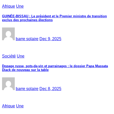
Afrique
Une
GUINÉE-BISSAU : Le président et le Premier ministre de transition
exclus des prochaines élections
barre solaire
Dec 9, 2025
Société
Une
Dopage russe, pots-de-vin et parrainages : le dossier Papa Massata
Diack de nouveau sur la table
barre solaire
Dec 8, 2025
Afrique
Une