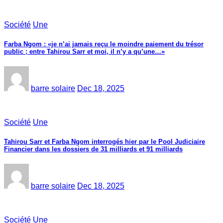
Société
Une
Farba Ngom : «je n’ai jamais reçu le moindre paiement du trésor
public ; entre Tahirou Sarr et moi, il n’y a qu’une…»
barre solaire
Dec 18, 2025
Société
Une
Tahirou Sarr et Farba Ngom interrogés hier par le Pool Judiciaire
Financier dans les dossiers de 31 milliards et 91 milliards
barre solaire
Dec 18, 2025
Société
Une