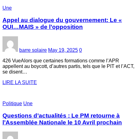
Une
Appel au dialogue du gouvernement: Le «
OUI…MAIS » de l’opposition
barre solaire
May 19, 2025
0
426 VueAlors que certaines formations comme l’APR
appellent au boycott, d’autres partis, tels que le PIT et l’ACT,
se disent…
LIRE LA SUITE
Politique
Une
Questions d’actualités : Le PM retourne à
l’Assemblée Nationale le 10 Avril prochain