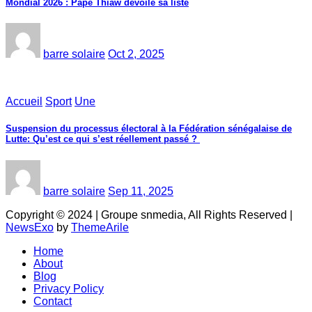
Mondial 2026 : Pape Thiaw dévoile sa liste
barre solaire
Oct 2, 2025
Accueil
Sport
Une
‎Suspension du processus électoral à la Fédération sénégalaise de
Lutte: Qu’est ce qui s’est réellement passé ? ‎‎
barre solaire
Sep 11, 2025
Copyright © 2024 | Groupe snmedia, All Rights Reserved
|
NewsExo
by
ThemeArile
Home
About
Blog
Privacy Policy
Contact