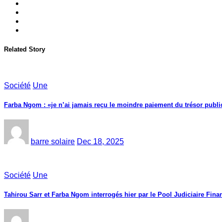
Related Story
Société
Une
Farba Ngom : «je n’ai jamais reçu le moindre paiement du trésor public
barre solaire
Dec 18, 2025
Société
Une
Tahirou Sarr et Farba Ngom interrogés hier par le Pool Judiciaire Finan