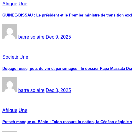
Afrique
Une
GUINÉE-BISSAU : Le président et le Premier ministre de transition exc
barre solaire
Dec 9, 2025
Société
Une
Dopage russe, pots-de-vin et parrainages : le dossier Papa Massata Dia
barre solaire
Dec 8, 2025
Afrique
Une
Putsch manqué au Bénin : Talon rassure la nation, la Cédéao déploie s