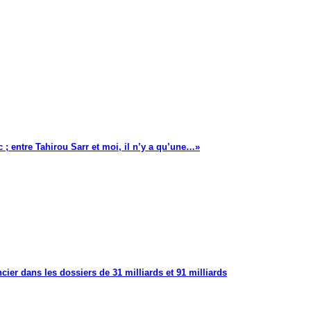
 ; entre Tahirou Sarr et moi, il n’y a qu’une…»
cier dans les dossiers de 31 milliards et 91 milliards