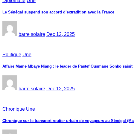
Diplomatie
Une
Le Sénégal suspend son accord d’extradition avec la France
barre solaire
Dec 12, 2025
Politique
Une
Affaire Mame Mbaye Niang : le leader de Pastef Ousmane Sonko saisit
barre solaire
Dec 12, 2025
Chronique
Une
Chronique sur le transport routier urbain de voyageurs au Sénégal (Ma