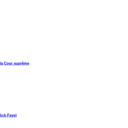
 la Cour suprême
lick Faye)