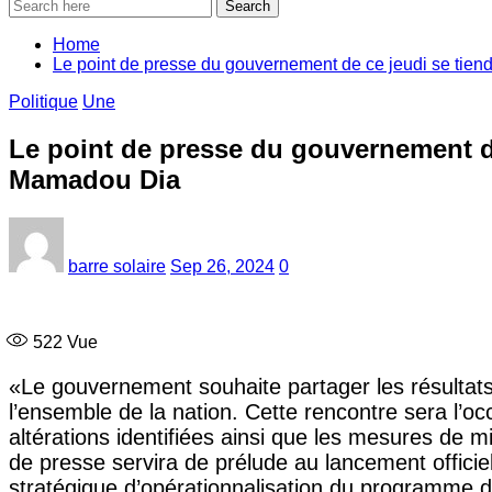
Search
Home
Le point de presse du gouvernement de ce jeudi se tien
Politique
Une
Le point de presse du gouvernement de 
Mamadou Dia
barre solaire
Sep 26, 2024
0
522
Vue
«Le gouvernement souhaite partager les résultats 
l’ensemble de la nation. Cette rencontre sera l’o
altérations identifiées ainsi que les mesures de mi
de presse servira de prélude au lancement officie
stratégique d’opérationnalisation du programme 