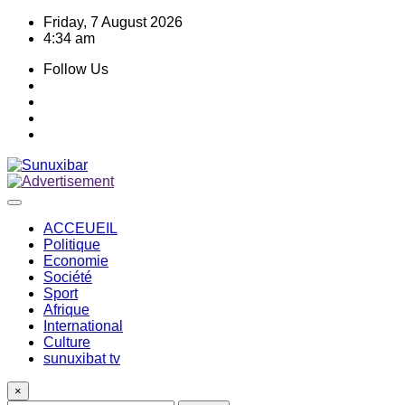
Skip
Friday, 7 August 2026
to
4:34 am
content
Follow Us
ACCEUEIL
Politique
Economie
Société
Sport
Afrique
International
Culture
sunuxibat tv
×