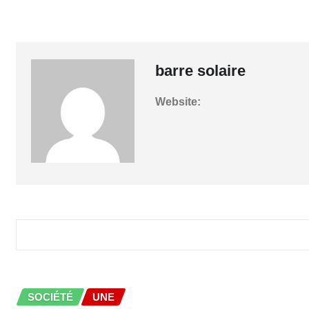
Décès
Mamadou-Moustapha-Ba-
barre solaire
Website:
RELATED STORY
SOCIÉTÉ
UNE