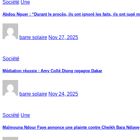
Société
Une
Abdou Nguer : “Durant le procès, ils ont ignoré les faits, ils ont jugé m
barre solaire
Nov 27, 2025
Société
Médiation réussie : Amy Collé Dieng regagne Dakar
barre solaire
Nov 24, 2025
Société
Une
Maïmouna Ndour Faye annonce une plainte contre Cheikh Bara Ndiaye