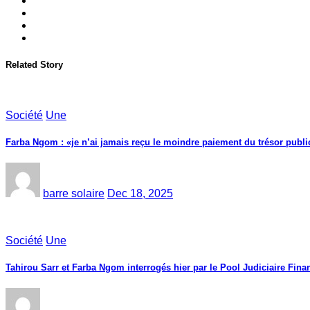
Related Story
Société
Une
Farba Ngom : «je n’ai jamais reçu le moindre paiement du trésor public
barre solaire
Dec 18, 2025
Société
Une
Tahirou Sarr et Farba Ngom interrogés hier par le Pool Judiciaire Finan