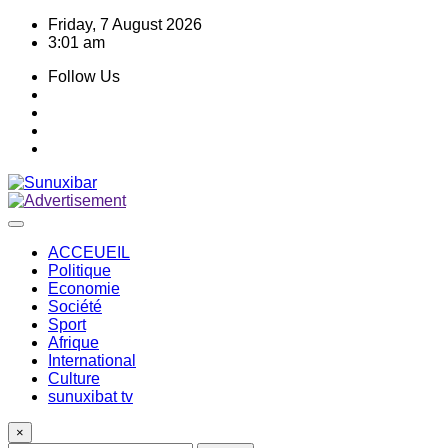
Skip
Friday, 7 August 2026
to
3:01 am
content
Follow Us
ACCEUEIL
Politique
Economie
Société
Sport
Afrique
International
Culture
sunuxibat tv
×