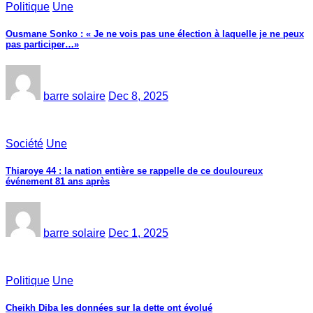
Politique
Une
Ousmane Sonko : « Je ne vois pas une élection à laquelle je ne peux
pas participer…»
barre solaire
Dec 8, 2025
Société
Une
Thiaroye 44 : la nation entière se rappelle de ce douloureux
événement 81 ans après
barre solaire
Dec 1, 2025
Politique
Une
Cheikh Diba les données sur la dette ont évolué