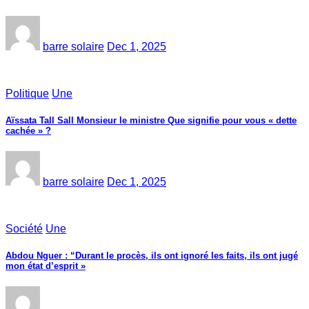
barre solaire
Dec 1, 2025
Politique
Une
Aïssata Tall Sall Monsieur le ministre Que signifie pour vous « dette
cachée » ?
barre solaire
Dec 1, 2025
Société
Une
Abdou Nguer : “Durant le procès, ils ont ignoré les faits, ils ont jugé
mon état d’esprit »