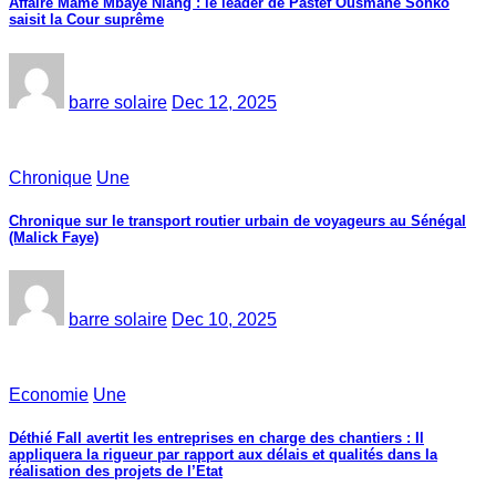
Affaire Mame Mbaye Niang : le leader de Pastef Ousmane Sonko
saisit la Cour suprême
barre solaire
Dec 12, 2025
Chronique
Une
Chronique sur le transport routier urbain de voyageurs au Sénégal
(Malick Faye)
barre solaire
Dec 10, 2025
Economie
Une
Déthié Fall avertit les entreprises en charge des chantiers : Il
appliquera la rigueur par rapport aux délais et qualités dans la
réalisation des projets de l’Etat