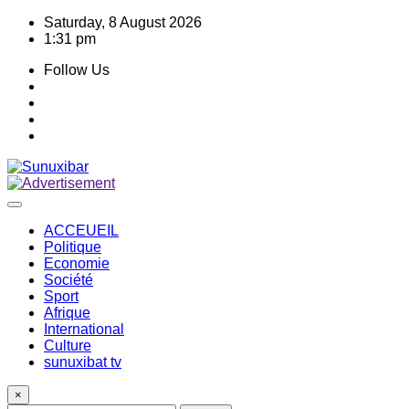
Skip
Saturday, 8 August 2026
to
1:31 pm
content
Follow Us
ACCEUEIL
Politique
Economie
Société
Sport
Afrique
International
Culture
sunuxibat tv
×