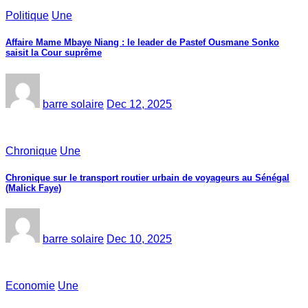
Politique
Une
Affaire Mame Mbaye Niang : le leader de Pastef Ousmane Sonko
saisit la Cour suprême
barre solaire
Dec 12, 2025
Chronique
Une
Chronique sur le transport routier urbain de voyageurs au Sénégal
(Malick Faye)
barre solaire
Dec 10, 2025
Economie
Une