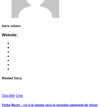
barre solaire
Website:
Related Story
Société
Une
Farba Ngom : «je n’ai jamais reçu le moindre paiement du trésor