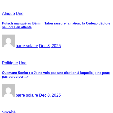
Afrique
Une
Putsch manqué au Bénin : Talon rassure la nation, la Cédéao déploie
sa Force en attente
barre solaire
Dec 8, 2025
Politique
Une
Ousmane Sonko : « Je ne vois pas une élection à laquelle je ne peux
pas participer…»
barre solaire
Dec 8, 2025
Société