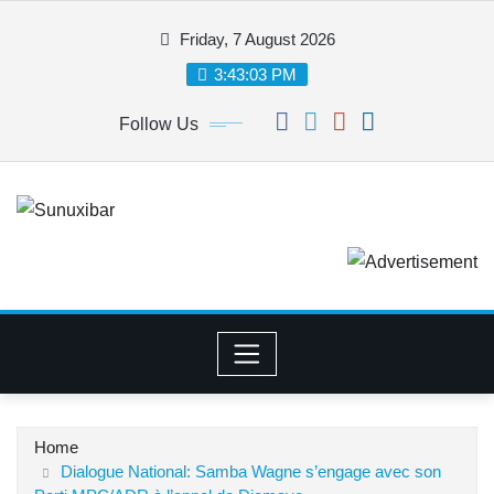
Skip
Friday, 7 August 2026
to
content
3:43:04 PM
Follow Us
Home
Dialogue National: Samba Wagne s’engage avec son