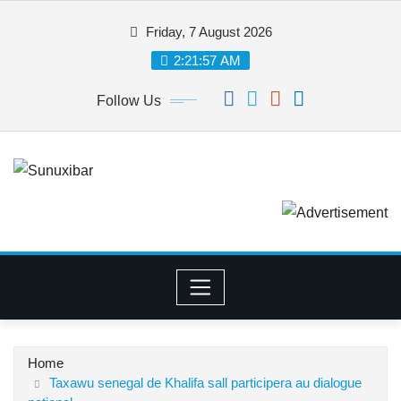
Skip
Friday, 7 August 2026
to
content
2:21:58 AM
Follow Us
Home
Taxawu senegal de Khalifa sall participera au dialogue