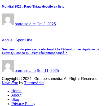
Mondial 2026 : Pape Thiaw dévoile sa liste
barre solaire
Oct 2, 2025
Accueil
Sport
Une
‎Suspension du processus électoral à la Fédération sénégalaise de
Lutte: Qu’est ce qui s’est réellement passé ? ‎‎
barre solaire
Sep 11, 2025
Copyright © 2024 | Groupe snmedia, All Rights Reserved
|
NewsExo
by
ThemeArile
Home
About
Blog
Privacy Policy