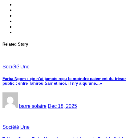
Related Story
Société
Une
Farba Ngom : «je n’ai jamais reçu le moindre paiement du trésor
public ; entre Tahirou Sarr et moi, il n’y a qu’une…»
barre solaire
Dec 18, 2025
Société
Une