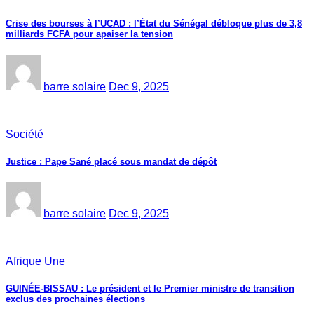
Crise des bourses à l’UCAD : l’État du Sénégal débloque plus de 3,8
milliards FCFA pour apaiser la tension
barre solaire
Dec 9, 2025
Société
Justice : Pape Sané placé sous mandat de dépôt
barre solaire
Dec 9, 2025
Afrique
Une
GUINÉE-BISSAU : Le président et le Premier ministre de transition
exclus des prochaines élections