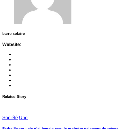
barre solaire
Website:
Related Story
Société
Une
Farba Ngom : «je n’ai jamais reçu le moindre paiement du trésor