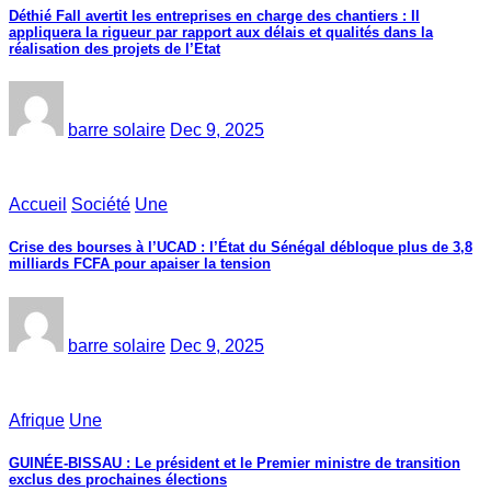
Déthié Fall avertit les entreprises en charge des chantiers : Il
appliquera la rigueur par rapport aux délais et qualités dans la
réalisation des projets de l’Etat
barre solaire
Dec 9, 2025
Accueil
Société
Une
Crise des bourses à l’UCAD : l’État du Sénégal débloque plus de 3,8
milliards FCFA pour apaiser la tension
barre solaire
Dec 9, 2025
Afrique
Une
GUINÉE-BISSAU : Le président et le Premier ministre de transition
exclus des prochaines élections