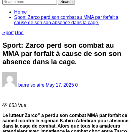
Search
Home
Sport: Zarco perd son combat au MMA par forfait à
cause de son son absence dans la cage.
Sport
Une
Sport: Zarco perd son combat au
MMA par forfait à cause de son son
absence dans la cage.
barre solaire
May 17, 2025
0
653
Vue
Le lutteur Zarco” a perdu son combat MMA par forfait ce
samedi contre le nigerian Kabiru Adédiran pour absence
dans la cage de combat. Alors que tous les amateurs
attendaient avec impatience le combat choc entre Zarco