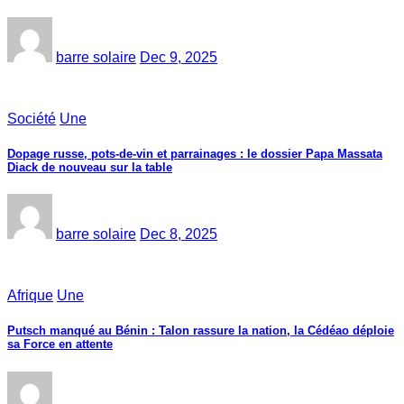
barre solaire
Dec 9, 2025
Société
Une
Dopage russe, pots-de-vin et parrainages : le dossier Papa Massata
Diack de nouveau sur la table
barre solaire
Dec 8, 2025
Afrique
Une
Putsch manqué au Bénin : Talon rassure la nation, la Cédéao déploie
sa Force en attente