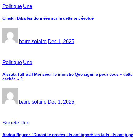
Politique
Une
Cheikh Diba les données sur la dette ont évolué
barre solaire
Dec 1, 2025
Politique
Une
Aïssata Tall Sall Monsieur le ministre Que signifie pour vous « dette
cachée » ?
barre solaire
Dec 1, 2025
Société
Une
Abdou Nguer : “Durant le procès, ils ont ignoré les faits, ils ont jugé