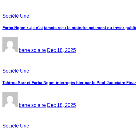
Société
Une
Farba Ngom : «je n’ai jamais reçu le moindre paiement du trésor public
barre solaire
Dec 18, 2025
Société
Une
Tahirou Sarr et Farba Ngom interrogés hier par le Pool Judiciaire Finan
barre solaire
Dec 18, 2025
Société
Une