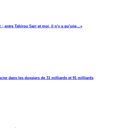
 ; entre Tahirou Sarr et moi, il n’y a qu’une…»
cier dans les dossiers de 31 milliards et 91 milliards