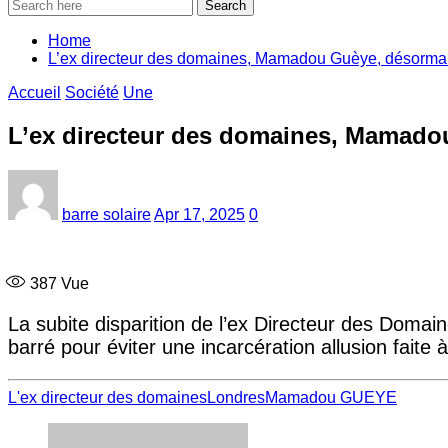
Search
Home
L’ex directeur des domaines, Mamadou Guèye, désormai
Accueil
Société
Une
L’ex directeur des domaines, Mamado
barre solaire
Apr 17, 2025
0
387
Vue
La subite disparition de l’ex Directeur des Domai
barré pour éviter une incarcération allusion fait
L'ex directeur des domaines
Londres
Mamadou GUEYE