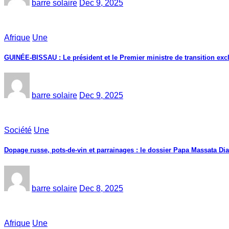
barre solaire
Dec 9, 2025
Afrique
Une
GUINÉE-BISSAU : Le président et le Premier ministre de transition exc
barre solaire
Dec 9, 2025
Société
Une
Dopage russe, pots-de-vin et parrainages : le dossier Papa Massata Dia
barre solaire
Dec 8, 2025
Afrique
Une