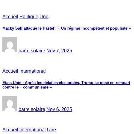
Accueil
Politique
Une
Macky Sall attaque le Pastef : « Un régime incompétent et populiste »
barre solaire
Nov 7, 2025
Accueil
International
Etats-Unis : Après les défaites électorales, Trump se pose en rempart
contre le « communisme »
barre solaire
Nov 6, 2025
Accueil
International
Une