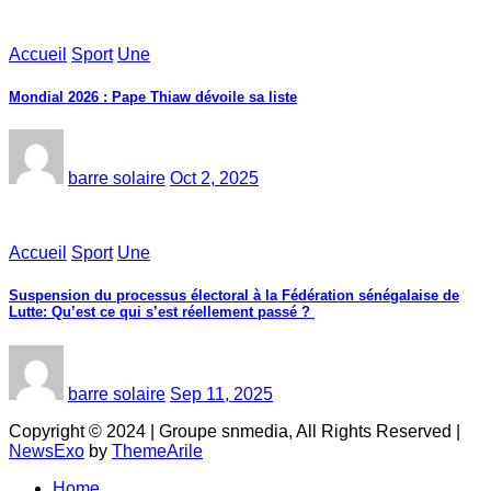
Accueil
Sport
Une
Mondial 2026 : Pape Thiaw dévoile sa liste
barre solaire
Oct 2, 2025
Accueil
Sport
Une
‎Suspension du processus électoral à la Fédération sénégalaise de
Lutte: Qu’est ce qui s’est réellement passé ? ‎‎
barre solaire
Sep 11, 2025
Copyright © 2024 | Groupe snmedia, All Rights Reserved
|
NewsExo
by
ThemeArile
Home