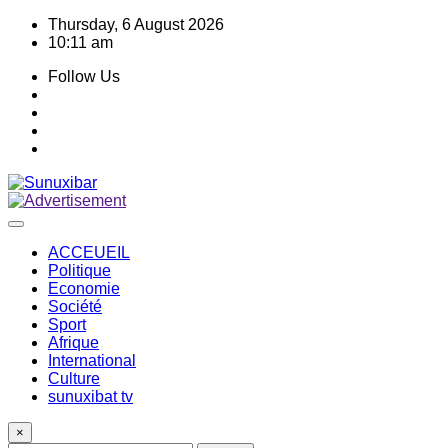
Skip
Thursday, 6 August 2026
to
10:11 am
content
Follow Us
ACCEUEIL
Politique
Economie
Société
Sport
Afrique
International
Culture
sunuxibat tv
×