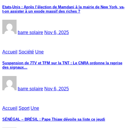
Etats-Unis : Après l’élection de Mamdani à la mairie de New York, va-
t-on assister à un exode massif des riches ?
barre solaire
Nov 6, 2025
Accueil
Société
Une
Suspension de 7TV et TFM sur la TNT : Le CNRA ordonne la reprise
des signaux…
barre solaire
Nov 6, 2025
Accueil
Sport
Une
SÉNÉGAL – BRÉSIL : Pape Thiaw dévoile sa liste ce jeudi