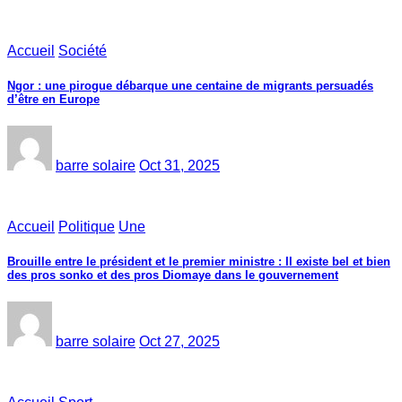
Accueil
Société
Ngor : une pirogue débarque une centaine de migrants persuadés
d’être en Europe
barre solaire
Oct 31, 2025
Accueil
Politique
Une
Brouille entre le président et le premier ministre : Il existe bel et bien
des pros sonko et des pros Diomaye dans le gouvernement
barre solaire
Oct 27, 2025