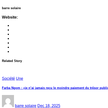
barre solaire
Website:
Related Story
Société
Une
Farba Ngom : «je n’ai jamais reçu le moindre paiement du trésor public
barre solaire
Dec 18, 2025