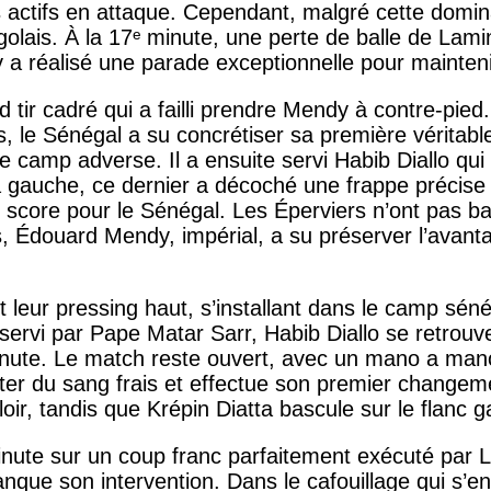
tifs en attaque. Cependant, malgré cette dominati
golais. À la 17ᵉ minute, une perte de balle de La
 réalisé une parade exceptionnelle pour maintenir
ir cadré qui a failli prendre Mendy à contre-pied. 
es, le Sénégal a su concrétiser sa première véritabl
 camp adverse. Il a ensuite servi Habib Diallo qui 
a gauche, ce dernier a décoché une frappe précise
i le score pour le Sénégal. Les Éperviers n’ont pas b
s, Édouard Mendy, impérial, a su préserver l’avanta
t leur pressing haut, s’installant dans le camp séné
servi par Pape Matar Sarr, Habib Diallo se retrouve
inute. Le match reste ouvert, avec un mano a mano
ter du sang frais et effectue son premier changem
oir, tandis que Krépin Diatta bascule sur le flanc 
minute sur un coup franc parfaitement exécuté par
nque son intervention. Dans le cafouillage qui s’en