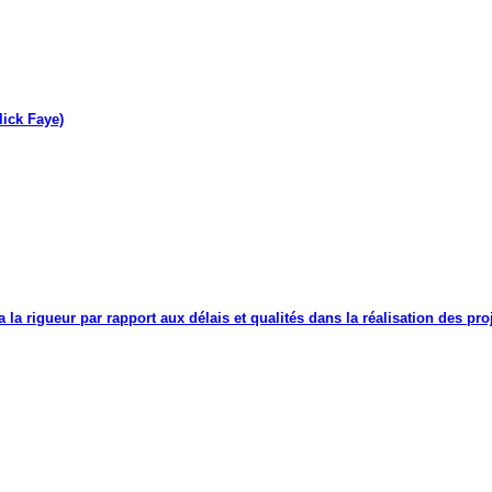
lick Faye)
a la rigueur par rapport aux délais et qualités dans la réalisation des proj