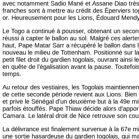
avec notamment Sadio Mané et Assane Diao très ac
franches sont à mettre au crédit des Éperviers to
or. Heureusement pour les Lions, Édouard Mendy a
Le Togo a continué à pousser, obtenant un second t
réussi à capter le ballon au sol. Malgré ces alert
haut, Pape Matar Sarr a récupéré le ballon dans le
nouveau le milieu de Tottenham. Positionné sur l
petit filet droit du gardien togolais, ouvrant ains
en quête de l’égalisation avant la pause. Toutefoi
temps.
Au retour des vestiaires, les Togolais maintiennen
de cette seconde période revient aux Lions. Bien 
et prive le Sénégal d’un deuxième but à la 49e m
parfois étouffés. Pape Thiaw décide alors d’appor
Camara. Le latéral droit de Nice retrouve son coul
La délivrance est finalement survenue à la 67e 
une sortie hasardeuse du gardien togolais, qui ma