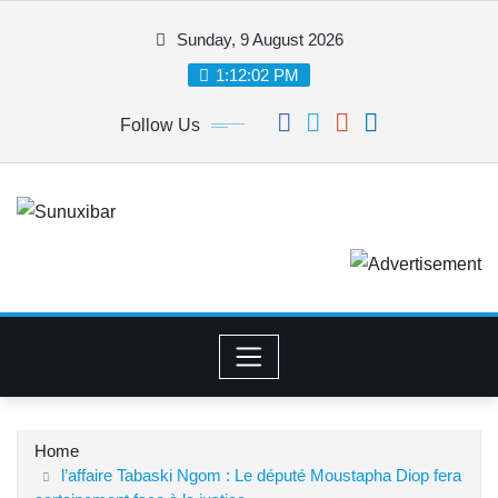
Skip
Sunday, 9 August 2026
to
content
1:12:02 PM
Follow Us
Home
l’affaire Tabaski Ngom : Le député Moustapha Diop fera