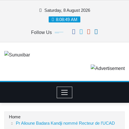
Skip
Saturday, 8 August 2026
to
content
8:08:50 AM
Follow Us
Home
Pr Alioune Badara Kandji nommé Recteur de l’UCAD