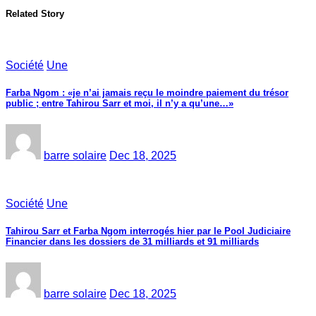
Related Story
Société
Une
Farba Ngom : «je n’ai jamais reçu le moindre paiement du trésor
public ; entre Tahirou Sarr et moi, il n’y a qu’une…»
barre solaire
Dec 18, 2025
Société
Une
Tahirou Sarr et Farba Ngom interrogés hier par le Pool Judiciaire
Financier dans les dossiers de 31 milliards et 91 milliards
barre solaire
Dec 18, 2025