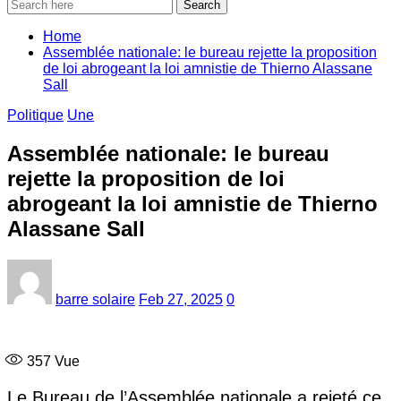
Search
Home
Assemblée nationale: le bureau rejette la proposition
de loi abrogeant la loi amnistie de Thierno Alassane
Sall
Politique
Une
Assemblée nationale: le bureau
rejette la proposition de loi
abrogeant la loi amnistie de Thierno
Alassane Sall
barre solaire
Feb 27, 2025
0
357
Vue
Le Bureau de l’Assemblée nationale a rejeté ce