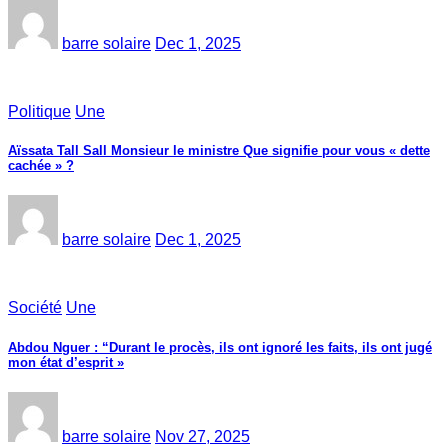
barre solaire
Dec 1, 2025
Politique
Une
Aïssata Tall Sall Monsieur le ministre Que signifie pour vous « dette
cachée » ?
barre solaire
Dec 1, 2025
Société
Une
Abdou Nguer : “Durant le procès, ils ont ignoré les faits, ils ont jugé
mon état d’esprit »
barre solaire
Nov 27, 2025