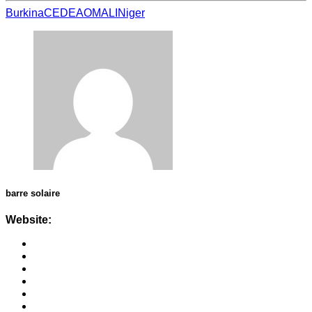
Burkina
CEDEAO
MALI
Niger
barre solaire
Website: