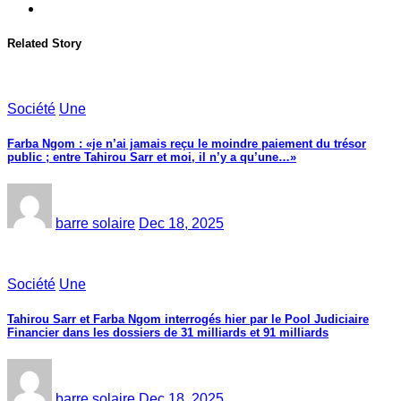
Related Story
Société
Une
Farba Ngom : «je n’ai jamais reçu le moindre paiement du trésor
public ; entre Tahirou Sarr et moi, il n’y a qu’une…»
barre solaire
Dec 18, 2025
Société
Une
Tahirou Sarr et Farba Ngom interrogés hier par le Pool Judiciaire
Financier dans les dossiers de 31 milliards et 91 milliards
barre solaire
Dec 18, 2025