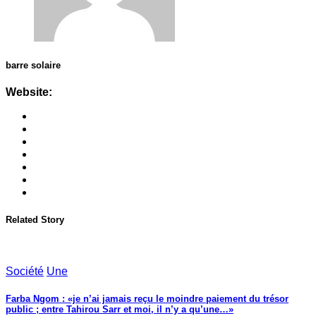
barre solaire
Website:
Related Story
Société
Une
Farba Ngom : «je n’ai jamais reçu le moindre paiement du trésor
public ; entre Tahirou Sarr et moi, il n’y a qu’une…»