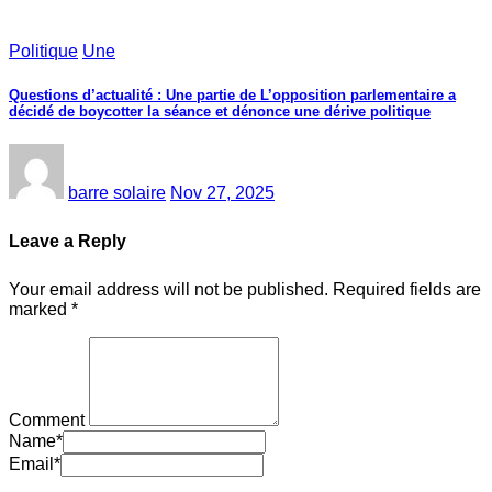
Politique
Une
Questions d’actualité : Une partie de L’opposition parlementaire a
décidé de boycotter la séance et dénonce une dérive politique
barre solaire
Nov 27, 2025
Leave a Reply
Your email address will not be published.
Required fields are
marked
*
Comment
Name
*
Email
*