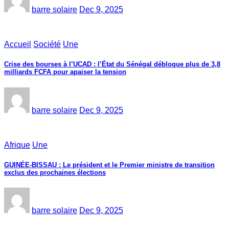
barre solaire
Dec 9, 2025
Accueil
Société
Une
Crise des bourses à l’UCAD : l’État du Sénégal débloque plus de 3,8
milliards FCFA pour apaiser la tension
barre solaire
Dec 9, 2025
Afrique
Une
GUINÉE-BISSAU : Le président et le Premier ministre de transition
exclus des prochaines élections
barre solaire
Dec 9, 2025