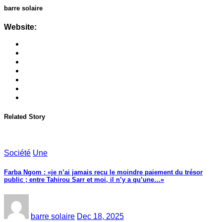
barre solaire
Website:
Related Story
Société
Une
Farba Ngom : «je n’ai jamais reçu le moindre paiement du trésor
public ; entre Tahirou Sarr et moi, il n’y a qu’une…»
barre solaire
Dec 18, 2025