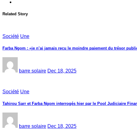
Related Story
Société
Une
Farba Ngom : «je n’ai jamais reçu le moindre paiement du trésor public
barre solaire
Dec 18, 2025
Société
Une
Tahirou Sarr et Farba Ngom interrogés hier par le Pool Judiciaire Finan
barre solaire
Dec 18, 2025