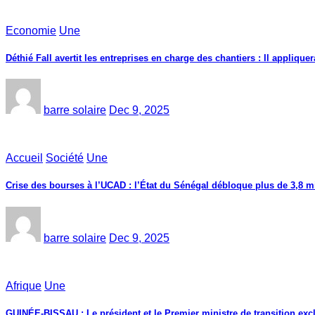
Economie
Une
Déthié Fall avertit les entreprises en charge des chantiers : Il appliquer
barre solaire
Dec 9, 2025
Accueil
Société
Une
Crise des bourses à l’UCAD : l’État du Sénégal débloque plus de 3,8 mi
barre solaire
Dec 9, 2025
Afrique
Une
GUINÉE-BISSAU : Le président et le Premier ministre de transition exc