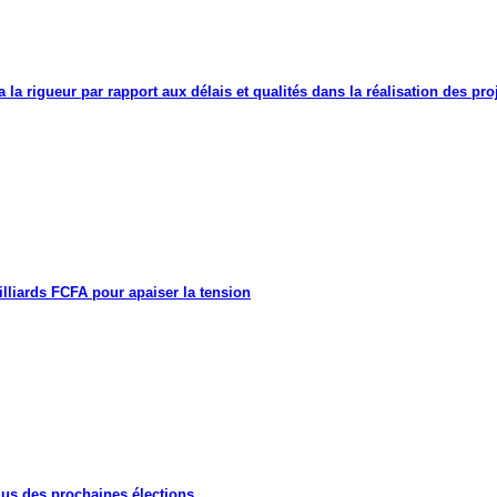
a la rigueur par rapport aux délais et qualités dans la réalisation des proj
lliards FCFA pour apaiser la tension
lus des prochaines élections