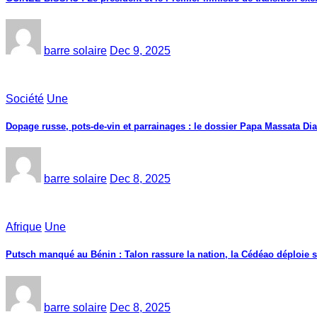
barre solaire
Dec 9, 2025
Société
Une
Dopage russe, pots-de-vin et parrainages : le dossier Papa Massata Dia
barre solaire
Dec 8, 2025
Afrique
Une
Putsch manqué au Bénin : Talon rassure la nation, la Cédéao déploie s
barre solaire
Dec 8, 2025