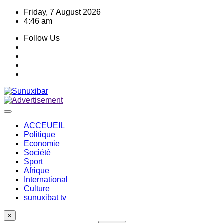
Skip
Friday, 7 August 2026
to
4:46 am
content
Follow Us
ACCEUEIL
Politique
Economie
Société
Sport
Afrique
International
Culture
sunuxibat tv
×