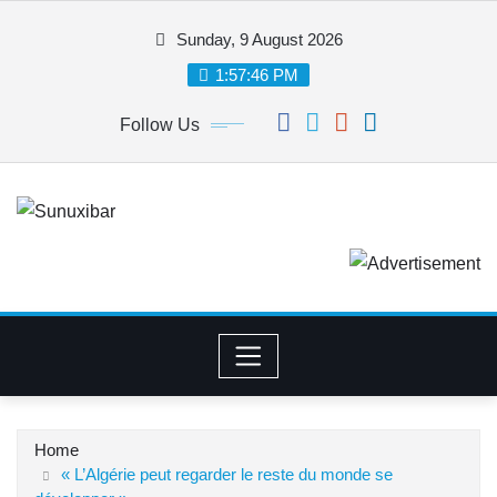
Skip
Sunday, 9 August 2026
to
content
1:57:46 PM
Follow Us
Home
« L’Algérie peut regarder le reste du monde se