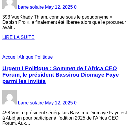
barre solaire
May 12, 2025
0
393 VueKhady Thiam, connue sous le pseudonyme «
Dabish Pro », a finalement été libérée alors que le procureur
avait…
LIRE LA SUITE
Accueil
Afrique
Politique
Urgent ! Politique : Sommet de l’Africa CEO
Forum, le président Bassirou Diomaye Faye
parmi les invités
barre solaire
May 12, 2025
0
458 VueLe président sénégalais Bassirou Diomaye Faye est
à Abidjan pour participer à l’édition 2025 de l’Africa CEO
Forum. Aux…