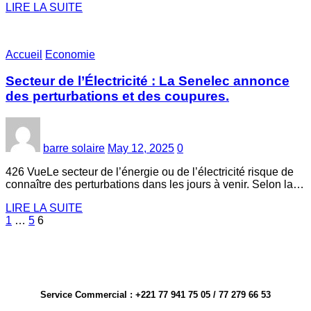
LIRE LA SUITE
Accueil
Economie
Secteur de l’Électricité : La Senelec annonce
des perturbations et des coupures.
barre solaire
May 12, 2025
0
426 VueLe secteur de l’énergie ou de l’électricité risque de
connaître des perturbations dans les jours à venir. Selon la…
LIRE LA SUITE
Posts
1
…
5
6
pagination
Service Commercial : +221 77 941 75 05 / 77 279 66 53