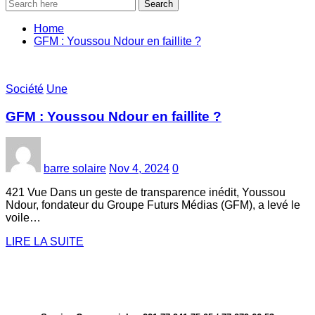
Search
Home
GFM : Youssou Ndour en faillite ?
Société
Une
GFM : Youssou Ndour en faillite ?
barre solaire
Nov 4, 2024
0
421 Vue Dans un geste de transparence inédit, Youssou
Ndour, fondateur du Groupe Futurs Médias (GFM), a levé le
voile…
LIRE LA SUITE