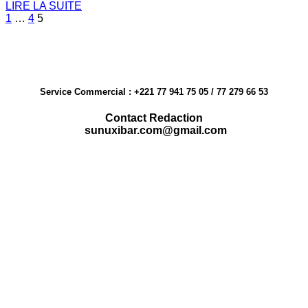
LIRE LA SUITE
Posts
1
…
4
5
pagination
Service Commercial : +221 77 941 75 05 / 77 279 66 53
Contact Redaction
sunuxibar.com@gmail.com