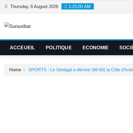
Skip
Thursday, 6 August 2026
1:25:00 AM
to
content
ACCEUEIL
POLITIQUE
ECONOMIE
SOCI
Home
SPORTS : Le Sénégal a éliminé (66-60) la Côte d’Ivoire 