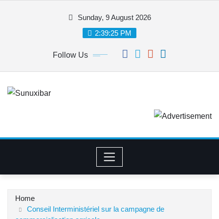
Skip
Sunday, 9 August 2026
to
content
2:39:26 PM
Follow Us
Home
Conseil Interministériel sur la campagne de