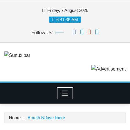
Skip
Friday, 7 August 2026
to
content
6:41:37 AM
Follow Us
Home
Ameth Ndoye libéré