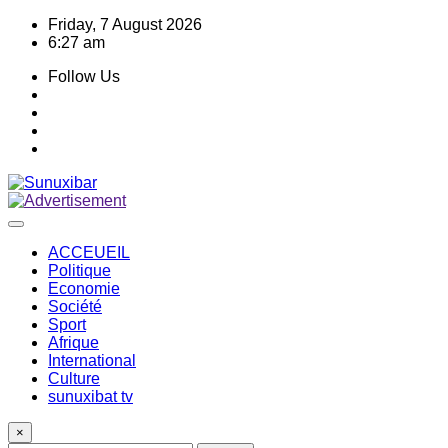
Skip
Friday, 7 August 2026
to
6:27 am
content
Follow Us
ACCEUEIL
Politique
Economie
Société
Sport
Afrique
International
Culture
sunuxibat tv
×