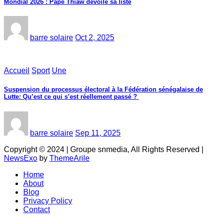
Mondial 2026 : Pape Thiaw dévoile sa liste
barre solaire
Oct 2, 2025
Accueil
Sport
Une
‎Suspension du processus électoral à la Fédération sénégalaise de
Lutte: Qu’est ce qui s’est réellement passé ? ‎‎
barre solaire
Sep 11, 2025
Copyright © 2024 | Groupe snmedia, All Rights Reserved
|
NewsExo
by
ThemeArile
Home
About
Blog
Privacy Policy
Contact