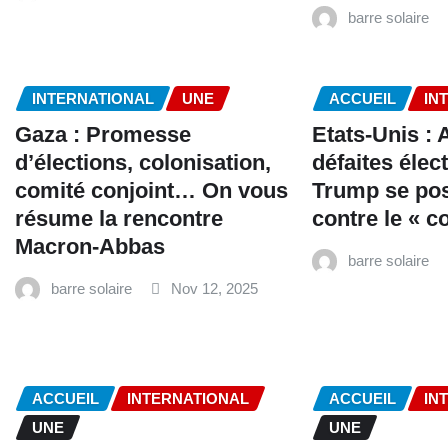
barre solaire
INTERNATIONAL
UNE
ACCUEIL
IN
Gaza : Promesse
Etats-Unis : 
d’élections, colonisation,
défaites élec
comité conjoint… On vous
Trump se po
résume la rencontre
contre le «
Macron-Abbas
barre solaire
barre solaire
Nov 12, 2025
ACCUEIL
INTERNATIONAL
ACCUEIL
IN
UNE
UNE