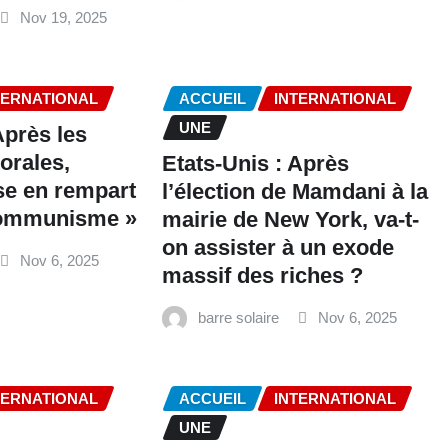
Nov 19, 2025
TERNATIONAL
ACCUEIL
INTERNATIONAL
UNE
Après les
torales,
Etats-Unis : Après
se en rempart
l’élection de Mamdani à la
 communisme »
mairie de New York, va-t-
on assister à un exode
Nov 6, 2025
massif des riches ?
barre solaire
Nov 6, 2025
TERNATIONAL
ACCUEIL
INTERNATIONAL
UNE