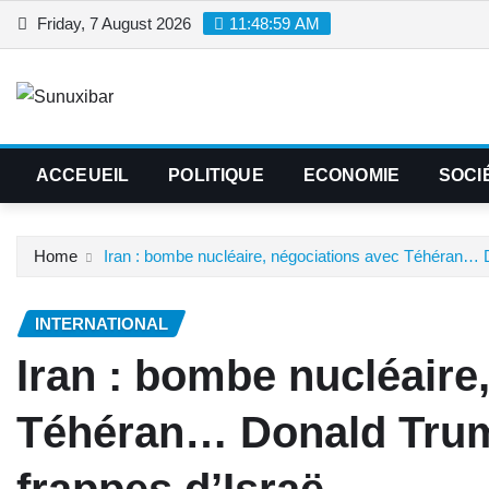
Skip
Friday, 7 August 2026
11:49:00 AM
to
content
ACCEUEIL
POLITIQUE
ECONOMIE
SOCI
Home
Iran : bombe nucléaire, négociations avec Téhéran…
INTERNATIONAL
Iran : bombe nucléaire
Téhéran… Donald Tru