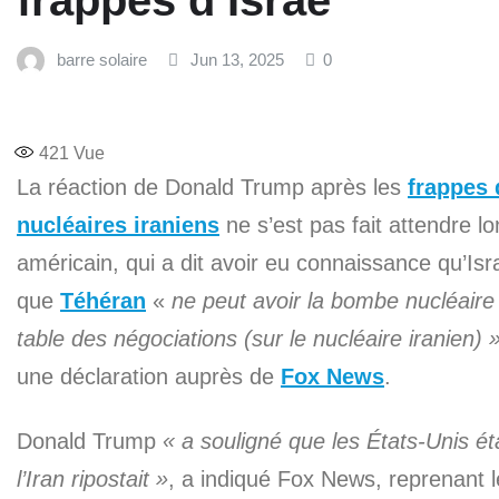
frappes d’Israë
barre solaire
Jun 13, 2025
0
421
Vue
La réaction de Donald Trump après les
frappes 
nucléaires iraniens
ne s’est pas fait attendre l
américain, qui a dit avoir eu connaissance qu’Isra
que
Téhéran
«
ne peut avoir la bombe nucléaire
table des négociations (sur le nucléaire iranien) 
une déclaration auprès de
Fox News
.
Donald Trump
« a souligné que les États-Unis éta
l’Iran ripostait »
, a indiqué Fox News, reprenant le