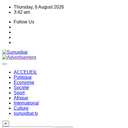
Skip
Thursday, 6 August 2026
to
3:42 am
content
Follow Us
ACCEUEIL
Politique
Economie
Société
Sport
Afrique
International
Culture
sunuxibat tv
×