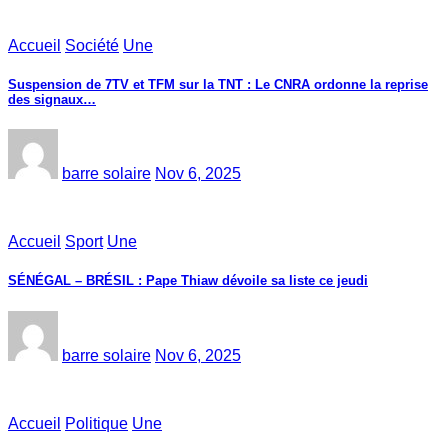
Accueil
Société
Une
Suspension de 7TV et TFM sur la TNT : Le CNRA ordonne la reprise
des signaux…
barre solaire
Nov 6, 2025
Accueil
Sport
Une
SÉNÉGAL – BRÉSIL : Pape Thiaw dévoile sa liste ce jeudi
barre solaire
Nov 6, 2025
Accueil
Politique
Une