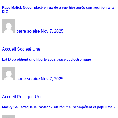
Pape Malick Ndour placé en garde à vue hier après son audition à la
DIC
barre solaire
Nov 7, 2025
Accueil
Société
Une
Lat Diop obtient une liberté sous bracelet électronique
barre solaire
Nov 7, 2025
Accueil
Politique
Une
Macky Sall attaque le Pastef : « Un régime incompétent et populiste »