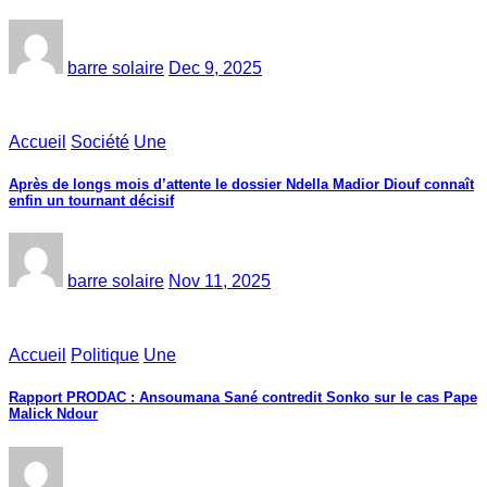
barre solaire
Dec 9, 2025
Accueil
Société
Une
Après de longs mois d’attente le dossier Ndella Madior Diouf connaît
enfin un tournant décisif
barre solaire
Nov 11, 2025
Accueil
Politique
Une
Rapport PRODAC : Ansoumana Sané contredit Sonko sur le cas Pape
Malick Ndour