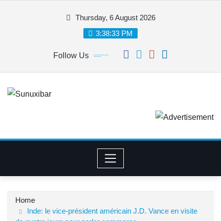
Skip
Thursday, 6 August 2026
to
content
3:38:34 PM
Follow Us
Home
Inde: le vice-président américain J.D. Vance en visite