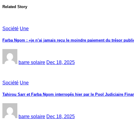
Related Story
Société
Une
Farba Ngom : «je n’ai jamais reçu le moindre paiement du trésor public
barre solaire
Dec 18, 2025
Société
Une
Tahirou Sarr et Farba Ngom interrogés hier par le Pool Judiciaire Finan
barre solaire
Dec 18, 2025