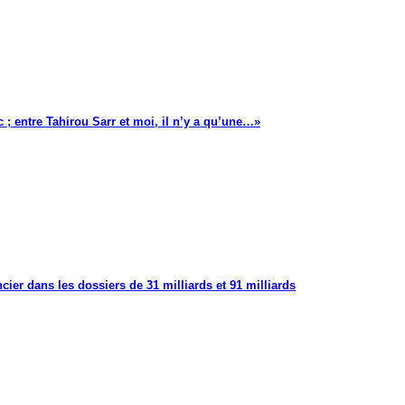
 ; entre Tahirou Sarr et moi, il n’y a qu’une…»
cier dans les dossiers de 31 milliards et 91 milliards