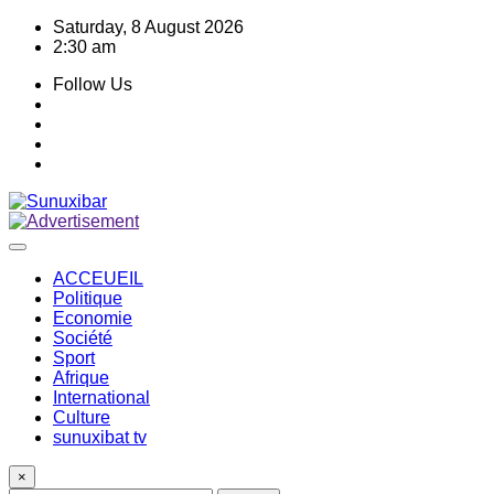
Skip
Saturday, 8 August 2026
to
2:30 am
content
Follow Us
ACCEUEIL
Politique
Economie
Société
Sport
Afrique
International
Culture
sunuxibat tv
×