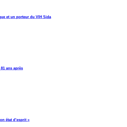
que et un porteur du VIH Sida
 81 ans après
on état d’esprit »