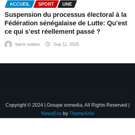
ACCUEIL
SPORT
UNE
‎Suspension du processus électoral à la
Fédération sénégalaise de Lutte: Qu’est
ce qui s’est réellement passé ? ‎‎
barre solaire
Sep 11, 2025
Copyright © 2024 | Groupe snmedia, All Rights Reserved
|
NewsExo
by
ThemeArile
Home
About
Blog
Privacy Policy
Contact