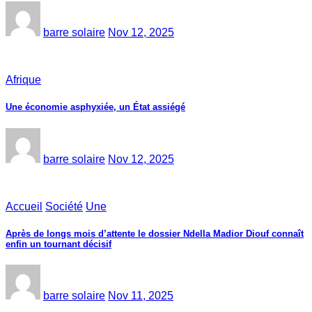
barre solaire
Nov 12, 2025
Afrique
Une économie asphyxiée, un État assiégé
barre solaire
Nov 12, 2025
Accueil
Société
Une
Après de longs mois d’attente le dossier Ndella Madior Diouf connaît
enfin un tournant décisif
barre solaire
Nov 11, 2025