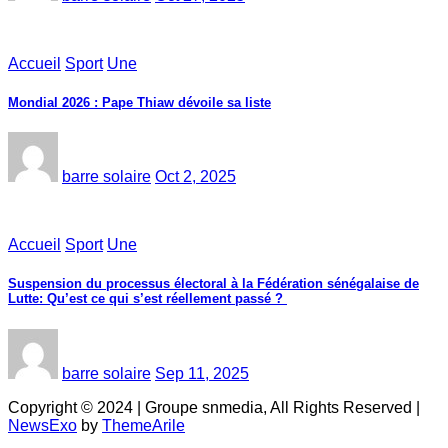
Accueil
Sport
Une
Mondial 2026 : Pape Thiaw dévoile sa liste
barre solaire
Oct 2, 2025
Accueil
Sport
Une
‎Suspension du processus électoral à la Fédération sénégalaise de
Lutte: Qu’est ce qui s’est réellement passé ? ‎‎
barre solaire
Sep 11, 2025
Copyright © 2024 | Groupe snmedia, All Rights Reserved
|
NewsExo
by
ThemeArile