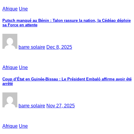
Afrique
Une
Putsch manqué au Bénin : Talon rassure la nation, la Cédéao déploie
sa Force en attente
barre solaire
Dec 8, 2025
Afrique
Une
Coup d’État en Guinée-Bissau : Le Président Embaló affirme avoir été
arrêté
barre solaire
Nov 27, 2025
Afrique
Une