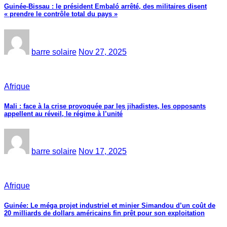
Guinée-Bissau : le président Embaló arrêté, des militaires disent
« prendre le contrôle total du pays »
barre solaire
Nov 27, 2025
Afrique
Mali : face à la crise provoquée par les jihadistes, les opposants
appellent au réveil, le régime à l’unité
barre solaire
Nov 17, 2025
Afrique
Guinée: Le méga projet industriel et minier Simandou d’un coût de
20 milliards de dollars américains fin prêt pour son exploitation