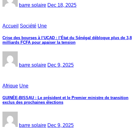
barre solaire
Dec 18, 2025
Accueil
Société
Une
Crise des bourses à l’UCAD : l’État du Sénégal débloque plus de 3,8
milliards FCFA pour apaiser la tension
barre solaire
Dec 9, 2025
Afrique
Une
GUINÉE-BISSAU : Le président et le Premier ministre de transition
exclus des prochaines élections
barre solaire
Dec 9, 2025