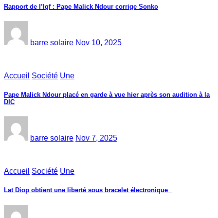
Rapport de l’Igf : Pape Malick Ndour corrige Sonko
barre solaire
Nov 10, 2025
Accueil
Société
Une
Pape Malick Ndour placé en garde à vue hier après son audition à la
DIC
barre solaire
Nov 7, 2025
Accueil
Société
Une
Lat Diop obtient une liberté sous bracelet électronique