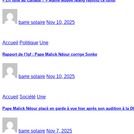
« En fuite au Canada ? » Mame Mbaye Niang répond ce lundi
barre solaire
Nov 10, 2025
Accueil
Politique
Une
Rapport de l’Igf : Pape Malick Ndour corrige Sonko
barre solaire
Nov 10, 2025
Accueil
Société
Une
Pape Malick Ndour placé en garde à vue hier après son audition à la D
barre solaire
Nov 7, 2025