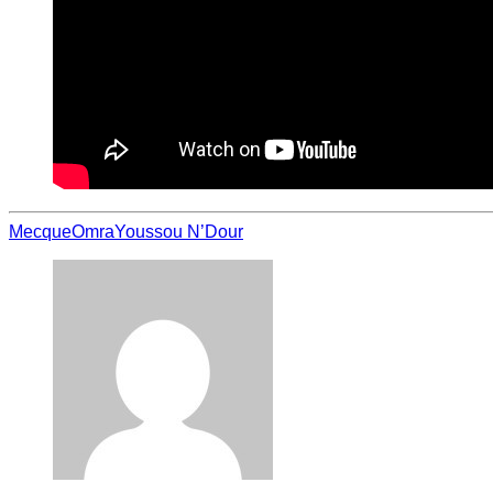
Mecque
Omra
Youssou N’Dour