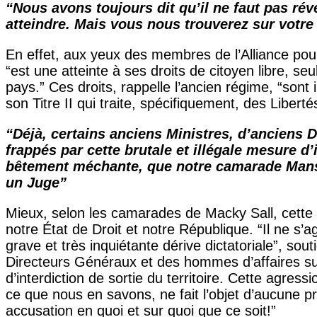
“Nous avons toujours dit qu’il ne faut pas rév
atteindre. Mais vous nous trouverez sur votr
En effet, aux yeux des membres de l’Alliance pour
“est une atteinte à ses droits de citoyen libre, 
pays.” Ces droits, rappelle l’ancien régime, “son
son Titre II qui traite, spécifiquement, des Libert
“Déjà, certains anciens Ministres, d’anciens
frappés par cette brutale et illégale mesure d’
bêtement méchante, que notre camarade Mansou
un Juge”
Mieux, selon les camarades de Macky Sall, cette d
notre État de Droit et notre République. “Il ne s’
grave et très inquiétante dérive dictatoriale”, so
Directeurs Généraux et des hommes d’affaires sup
d’interdiction de sortie du territoire. Cette agr
ce que nous en savons, ne fait l’objet d’aucune 
accusation en quoi et sur quoi que ce soit!”