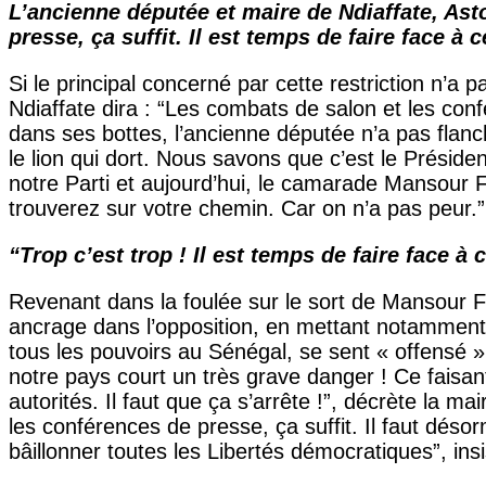
L’ancienne députée et maire de Ndiaffate, Ast
presse, ça suffit. Il est temps de faire face à 
Si le principal concerné par cette restriction n’a p
Ndiaffate dira : “Les combats de salon et les confé
dans ses bottes, l’ancienne députée n’a pas flanché
le lion qui dort. Nous savons que c’est le Présid
notre Parti et aujourd’hui, le camarade Mansour Fa
trouverez sur votre chemin. Car on n’a pas peur.”
“Trop c’est trop ! Il est temps de faire face à c
Revenant dans la foulée sur le sort de Mansour Fay
ancrage dans l’opposition, en mettant notamment 
tous les pouvoirs au Sénégal, se sent « offensé 
notre pays court un très grave danger ! Ce faisant,
autorités. Il faut que ça s’arrête !”, décrète la 
les conférences de presse, ça suffit. Il faut déso
bâillonner toutes les Libertés démocratiques”, insis