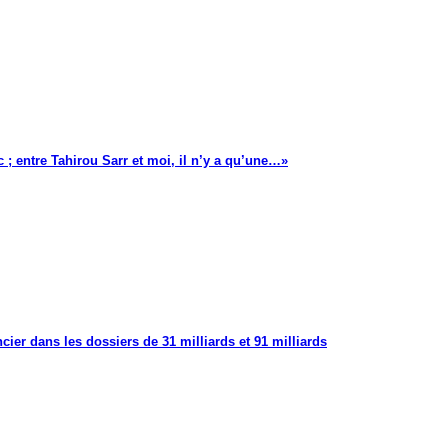
 ; entre Tahirou Sarr et moi, il n’y a qu’une…»
cier dans les dossiers de 31 milliards et 91 milliards