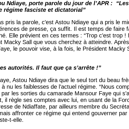
ou Ndiaye, porte parole du jour de l’APR : “Le
ce régime fasciste et dictatorial”
as pris la parole, c’est Astou Ndiaye qui a pris le mi
rences de presse, ça suffit. Il est temps de faire fa
. Elle prévient en ces termes : “Trop c’est trop ! N
ent Macky Sall que vous cherchez à atteindre. Aprè
ye, le pouvoir vise, à la fois, le Président Macky 
es autorités. Il faut que ça s’arrête !”
e, Astou Ndiaye dira que le seul tort du beau frèr
à nu les faiblesses de l’actuel régime. “Nous com
» par les sorties du camarade Mansour Faye qui s’a
 il règle ses comptes avec lui, en usant de la Force
mairesse de Ndiaffate, par ailleurs membre du Secré
rmais affronter ce régime qui entend gouverner par l
te-t-elle.