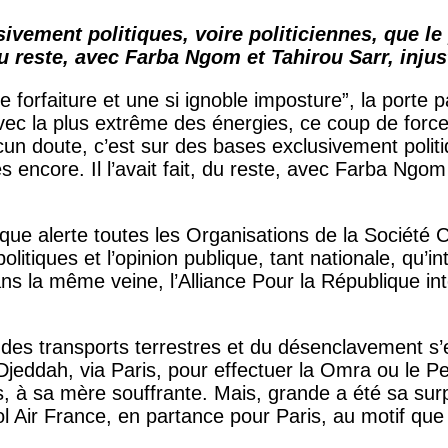
ivement politiques, voire politiciennes, que l
t, du reste, avec Farba Ngom et Tahirou Sarr, in
e forfaiture et une si ignoble imposture”, la porte pa
ec la plus extrême des énergies, ce coup de force 
doute, c’est sur des bases exclusivement politiqu
encore. Il l’avait fait, du reste, avec Farba Ngom
lique alerte toutes les Organisations de la Société
tiques et l’opinion publique, tant nationale, qu’inte
 la même veine, l’Alliance Pour la République interp
, des transports terrestres et du désenclavement s’e
e Djeddah, via Paris, pour effectuer la Omra ou le 
, à sa mère souffrante. Mais, grande a été sa surpri
 Air France, en partance pour Paris, au motif que 