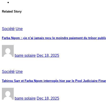
Related Story
Société
Une
Farba Ngom : «je n’ai jamais reçu le moindre paiement du trésor public
barre solaire
Dec 18, 2025
Société
Une
Tahirou Sarr et Farba Ngom interrogés hier par le Pool Judiciaire Finan
barre solaire
Dec 18, 2025