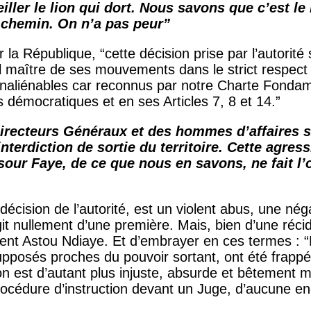
eiller le lion qui dort. Nous savons que c’est 
e chemin. On n’a pas peur”
 la République, “cette décision prise par l’autori
seul maître de ses mouvements dans le strict respe
t inaliénables car reconnus par notre Charte Fonda
és démocratiques et en ses Articles 7, 8 et 14.”
 Directeurs Généraux et des hommes d’affaires 
interdiction de sortie du territoire. Cette agres
r Faye, de ce que nous en savons, ne fait l’o
écision de l’autorité, est un violent abus, une nég
agit nullement d’une première. Mais, bien d’une réc
utient Astou Ndiaye. Et d’embrayer en ces termes : “
posés proches du pouvoir sortant, ont été frappés 
ession est d’autant plus injuste, absurde et bêtem
procédure d’instruction devant un Juge, d’aucune 