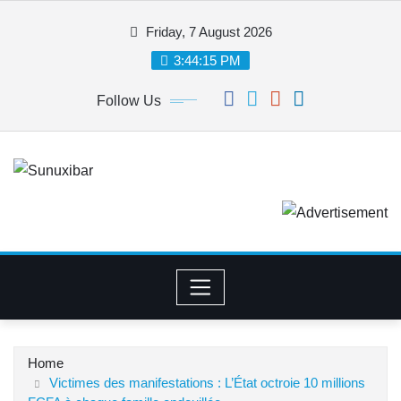
Skip
Friday, 7 August 2026
to
content
3:44:16 PM
Follow Us
Home
Victimes des manifestations : L’État octroie 10 millions