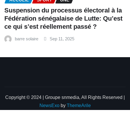
‎Suspension du processus électoral à la
Fédération sénégalaise de Lutte: Qu’est
ce qui s’est réellement passé ? ‎‎
barre solaire
Sep 11, 2025
Copyright © 2024 | Groupe snmedia, All Rights Reserved
|
NewsExo
by
ThemeArile
Home
About
Blog
Privacy Policy
Contact