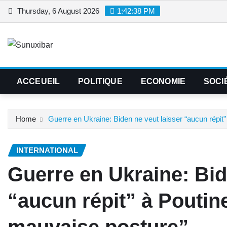
Skip
Thursday, 6 August 2026
1:42:39 PM
to
content
ACCEUEIL
POLITIQUE
ECONOMIE
SOCI
Home
Guerre en Ukraine: Biden ne veut laisser “aucun répit”
INTERNATIONAL
Guerre en Ukraine: Bid
“aucun répit” à Poutine