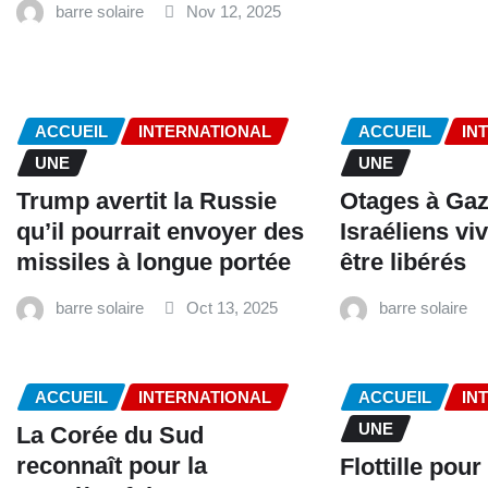
barre solaire
Nov 12, 2025
ACCUEIL
INTERNATIONAL
ACCUEIL
IN
UNE
UNE
Trump avertit la Russie
Otages à Gaz
qu’il pourrait envoyer des
Israéliens vi
missiles à longue portée
être libérés
barre solaire
Oct 13, 2025
barre solaire
ACCUEIL
INTERNATIONAL
ACCUEIL
IN
UNE
La Corée du Sud
reconnaît pour la
Flottille pour