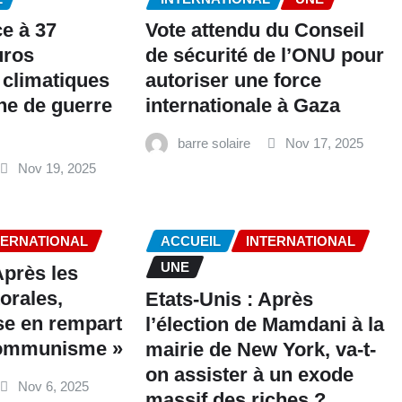
ce à 37
Vote attendu du Conseil
uros
de sécurité de l’ONU pour
 climatiques
autoriser une force
ne de guerre
internationale à Gaza
barre solaire
Nov 17, 2025
Nov 19, 2025
TERNATIONAL
ACCUEIL
INTERNATIONAL
UNE
Après les
torales,
Etats-Unis : Après
se en rempart
l’élection de Mamdani à la
 communisme »
mairie de New York, va-t-
on assister à un exode
Nov 6, 2025
massif des riches ?