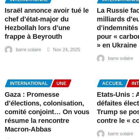
Israël annonce avoir tué le
La Russie fa
chef d’état-major du
milliards d’e
Hezbollah lors d’une
d’indemnités
frappe à Beyrouth
pour « carbo
» en Ukraine
barre solaire
Nov 24, 2025
barre solaire
INTERNATIONAL
UNE
ACCUEIL
IN
Gaza : Promesse
Etats-Unis : 
d’élections, colonisation,
défaites élec
comité conjoint… On vous
Trump se po
résume la rencontre
contre le «
Macron-Abbas
barre solaire