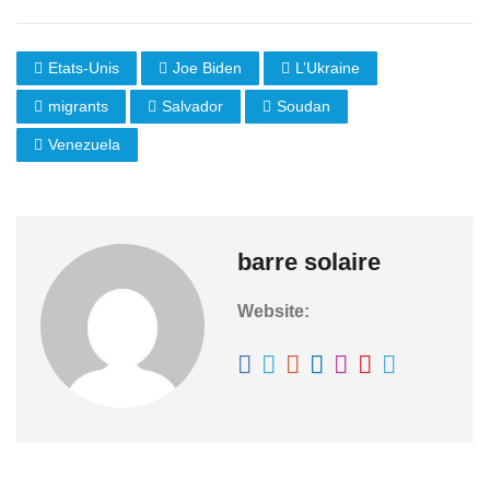
Etats-Unis
Joe Biden
L’Ukraine
migrants
Salvador
Soudan
Venezuela
barre solaire
Website: