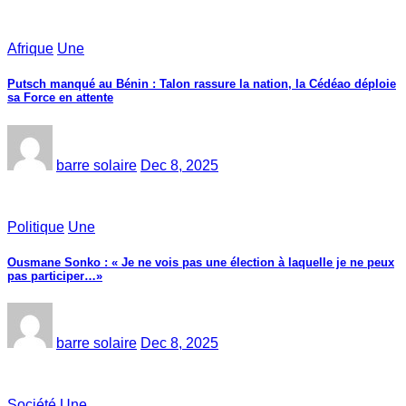
Afrique
Une
Putsch manqué au Bénin : Talon rassure la nation, la Cédéao déploie
sa Force en attente
barre solaire
Dec 8, 2025
Politique
Une
Ousmane Sonko : « Je ne vois pas une élection à laquelle je ne peux
pas participer…»
barre solaire
Dec 8, 2025
Société
Une