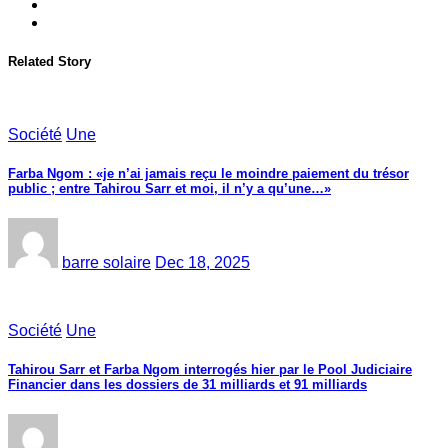
Related Story
Société
Une
Farba Ngom : «je n’ai jamais reçu le moindre paiement du trésor
public ; entre Tahirou Sarr et moi, il n’y a qu’une…»
barre solaire
Dec 18, 2025
Société
Une
Tahirou Sarr et Farba Ngom interrogés hier par le Pool Judiciaire
Financier dans les dossiers de 31 milliards et 91 milliards