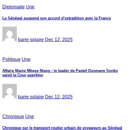
Diplomatie
Une
Le Sénégal suspend son accord d’extradition avec la France
barre solaire
Dec 12, 2025
Politique
Une
Affaire Mame Mbaye Niang : le leader de Pastef Ousmane Sonko
saisit la Cour suprême
barre solaire
Dec 12, 2025
Chronique
Une
Chronique sur le transport routier urbain de voyageurs au Sénégal