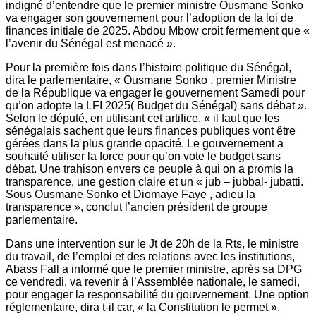
indigné d’entendre que le premier ministre Ousmane Sonko
va engager son gouvernement pour l’adoption de la loi de
finances initiale de 2025. Abdou Mbow croit fermement que «
l’avenir du Sénégal est menacé ».
Pour la première fois dans l’histoire politique du Sénégal,
dira le parlementaire, « Ousmane Sonko , premier Ministre
de la République va engager le gouvernement Samedi pour
qu’on adopte la LFI 2025( Budget du Sénégal) sans débat ».
Selon le député, en utilisant cet artifice, « il faut que les
sénégalais sachent que leurs finances publiques vont être
gérées dans la plus grande opacité. Le gouvernement a
souhaité utiliser la force pour qu’on vote le budget sans
débat. Une trahison envers ce peuple à qui on a promis la
transparence, une gestion claire et un « jub – jubbal- jubatti.
Sous Ousmane Sonko et Diomaye Faye , adieu la
transparence », conclut l’ancien président de groupe
parlementaire.
Dans une intervention sur le Jt de 20h de la Rts, le ministre
du travail, de l’emploi et des relations avec les institutions,
Abass Fall a informé que le premier ministre, après sa DPG
ce vendredi, va revenir à l’Assemblée nationale, le samedi,
pour engager la responsabilité du gouvernement. Une option
réglementaire, dira t-il car, « la Constitution le permet ».