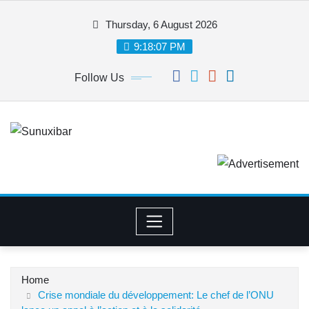
Skip
Thursday, 6 August 2026
to
content
9:18:07 PM
Follow Us
Home
Crise mondiale du développement: Le chef de l’ONU